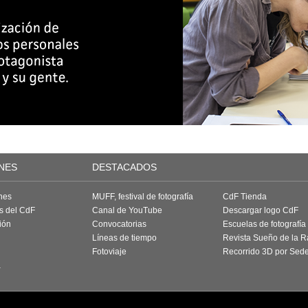
NES
DESTACADOS
nes
MUFF, festival de fotografía
CdF Tienda
as del CdF
Canal de YouTube
Descargar logo CdF
ión
Convocatorias
Escuelas de fotografía
Líneas de tiempo
Revista Sueño de la 
Fotoviaje
Recorrido 3D por Sed
a