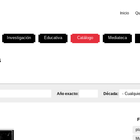
Inicio
Qu
Investigación
Educativa
Catálogo
Mediateca
s
Año exacto:
Década:
F
pl
Mu