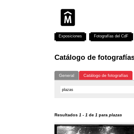
Exposiciones
Fotografías del CdF
Catálogo de fotografía
General
Catálogo de fotografías
Resultados
1
-
1
de
1
para
plazas