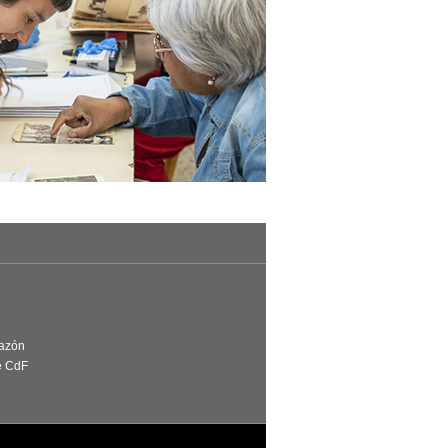
Razón
e CdF