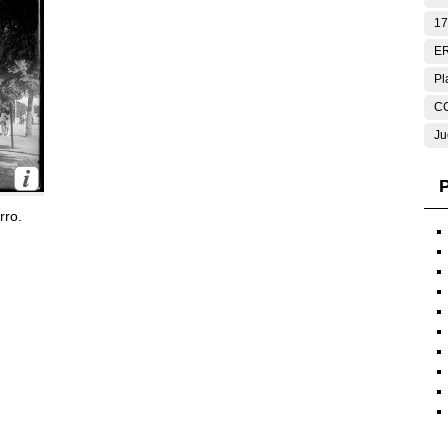
17
E
Pl
C
Ju
P
rro.