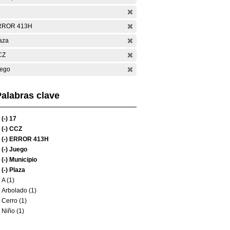
RROR 413H
aza
CZ
ego
alabras clave
(-)
17
(-)
CCZ
(-)
ERROR 413H
(-)
Juego
(-)
Municipio
(-)
Plaza
A (1)
Arbolado (1)
Cerro (1)
Niño (1)