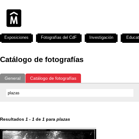
Exposiciones
Fotografías del CdF
Investigación
Educat
Catálogo de fotografías
General
Catálogo de fotografías
Resultados
1
-
1
de
1
para
plazas