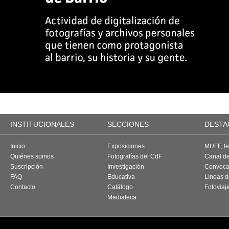
INSTITUCIONALES
SECCIONES
DESTA
Inicio
Exposiciones
MUFF, fes
Quiénes somos
Fotografías del CdF
Canal d
Suscripción
Investigación
Convoca
FAQ
Educativa
Líneas d
Contacto
Catálogo
Fotoviaj
Mediateca