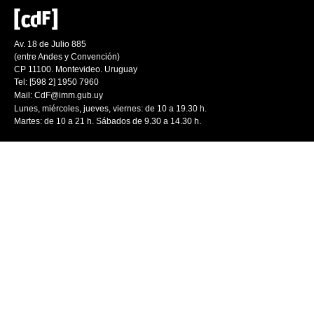
Av. 18 de Julio 885
(entre Andes y Convención)
CP 11100. Montevideo. Uruguay
Tel: [598 2] 1950 7960
Mail:
CdF@imm.gub.uy
Lunes, miércoles, jueves, viernes: de 10 a 19.30 h.
Martes: de 10 a 21 h. Sábados de 9.30 a 14.30 h.