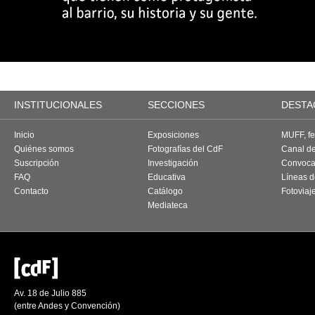
INSTITUCIONALES
SECCIONES
DESTA
Inicio
Exposiciones
MUFF, fes
Quiénes somos
Fotografías del CdF
Canal d
Suscripción
Investigación
Convoca
FAQ
Educativa
Líneas d
Contacto
Catálogo
Fotoviaj
Mediateca
Av. 18 de Julio 885
(entre Andes y Convención)