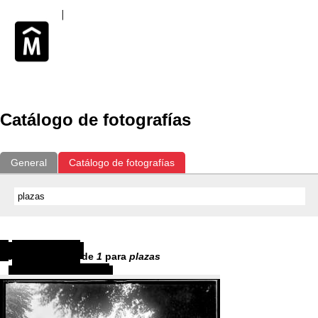
Catálogo de fotografías
General
Catálogo de fotografías
Resultados
1
-
1
de
1
para
plazas