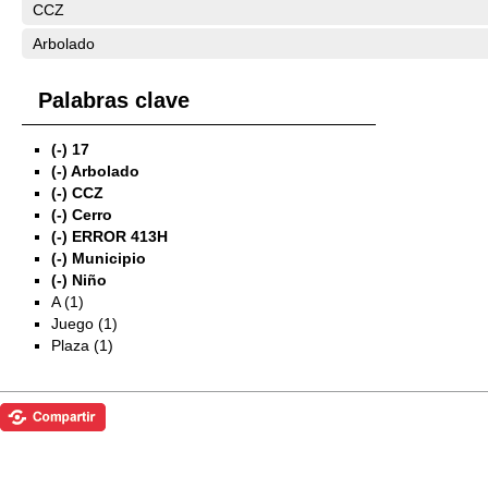
CCZ
Arbolado
Palabras clave
(-)
17
(-)
Arbolado
(-)
CCZ
(-)
Cerro
(-)
ERROR 413H
(-)
Municipio
(-)
Niño
A (1)
Juego (1)
Plaza (1)
Exposiciones
Investigación
Fotografías del CdF
Mediateca
Educativa
Catálogo