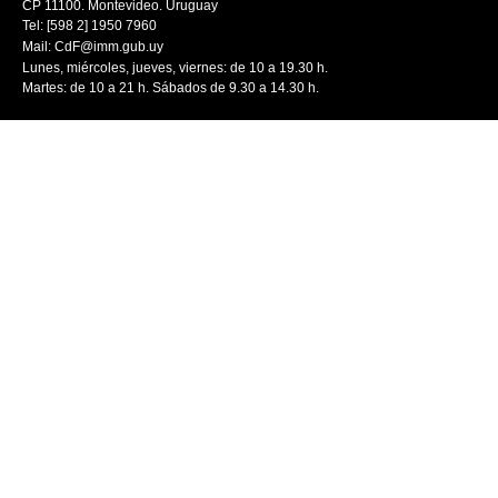
CP 11100. Montevideo. Uruguay
Tel: [598 2] 1950 7960
Mail:
CdF@imm.gub.uy
Lunes, miércoles, jueves, viernes: de 10 a 19.30 h.
Martes: de 10 a 21 h. Sábados de 9.30 a 14.30 h.