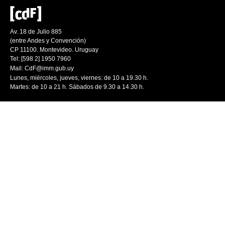
Av. 18 de Julio 885
(entre Andes y Convención)
CP 11100. Montevideo. Uruguay
Tel: [598 2] 1950 7960
Mail:
CdF@imm.gub.uy
Lunes, miércoles, jueves, viernes: de 10 a 19.30 h.
Martes: de 10 a 21 h. Sábados de 9.30 a 14.30 h.