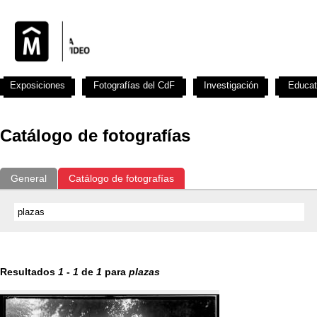
Exposiciones
Fotografías del CdF
Investigación
Educat
Catálogo de fotografías
General
Catálogo de fotografías
Resultados
1
-
1
de
1
para
plazas