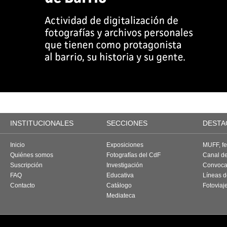
INSTITUCIONALES
SECCIONES
DESTA
Inicio
Exposiciones
MUFF, fes
Quiénes somos
Fotografías del CdF
Canal d
Suscripción
Investigación
Convoca
FAQ
Educativa
Líneas d
Contacto
Catálogo
Fotoviaj
Mediateca