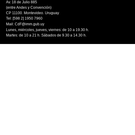
Av. 18 de Julio 885
(entre Andes y Convención)
CP 11100. Montevideo. Uruguay
Tel: [598 2] 1950 7960
Mail:
CdF@imm.gub.uy
Lunes, miércoles, jueves, viernes: de 10 a 19.30 h.
Martes: de 10 a 21 h. Sábados de 9.30 a 14.30 h.