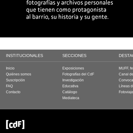
INSTITUCIONALES
SECCIONES
DESTA
Inicio
Exposiciones
MUFF, fes
Quiénes somos
Fotografías del CdF
Canal d
Suscripción
Investigación
Convoca
FAQ
Educativa
Líneas d
Contacto
Catálogo
Fotoviaj
Mediateca