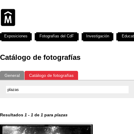
Exposiciones
Fotografías del CdF
Investigación
Educat
Catálogo de fotografías
General
Catálogo de fotografías
Resultados
1
-
1
de
1
para
plazas