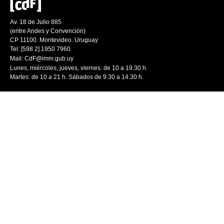
Av. 18 de Julio 885
(entre Andes y Convención)
CP 11100. Montevideo. Uruguay
Tel: [598 2] 1950 7960
Mail:
CdF@imm.gub.uy
Lunes, miércoles, jueves, viernes: de 10 a 19.30 h.
Martes: de 10 a 21 h. Sábados de 9.30 a 14.30 h.