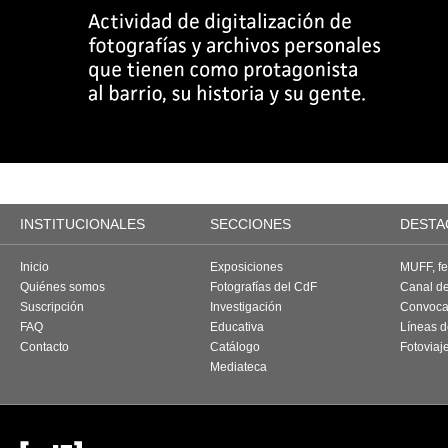
INSTITUCIONALES
SECCIONES
DESTA
Inicio
Exposiciones
MUFF, fes
Quiénes somos
Fotografías del CdF
Canal d
Suscripción
Investigación
Convoca
FAQ
Educativa
Líneas d
Contacto
Catálogo
Fotoviaj
Mediateca