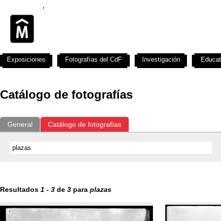
Exposiciones
Fotografías del CdF
Investigación
Educat
Catálogo de fotografías
General
Catálogo de fotografías
Resultados
1
-
3
de
3
para
plazas