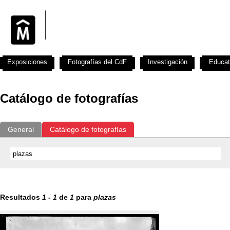
Exposiciones
Fotografías del CdF
Investigación
Educat
Catálogo de fotografías
General
Catálogo de fotografías
Resultados
1
-
1
de
1
para
plazas