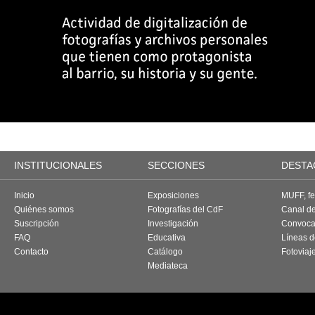
INSTITUCIONALES
SECCIONES
DESTA
Inicio
Exposiciones
MUFF, fes
Quiénes somos
Fotografías del CdF
Canal d
Suscripción
Investigación
Convoca
FAQ
Educativa
Líneas d
Contacto
Catálogo
Fotoviaj
Mediateca