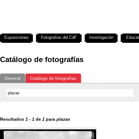
Exposiciones
Fotografías del CdF
Investigación
Educat
Catálogo de fotografías
General
Catálogo de fotografías
Resultados
1
-
1
de
1
para
plazas