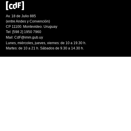
Av. 18 de Julio 885
(entre Andes y Convención)
CP 11100. Montevideo. Uruguay
Tel: [598 2] 1950 7960
Mail:
CdF@imm.gub.uy
Lunes, miércoles, jueves, viernes: de 10 a 19.30 h.
Martes: de 10 a 21 h. Sábados de 9.30 a 14.30 h.