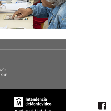
Razón
e CdF
Intendencia de Montevideo