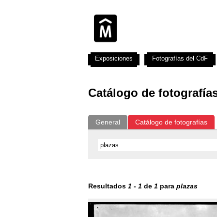
Exposiciones
Fotografías del CdF
Catálogo de fotografía
General
Catálogo de fotografías
Resultados
1
-
1
de
1
para
plazas