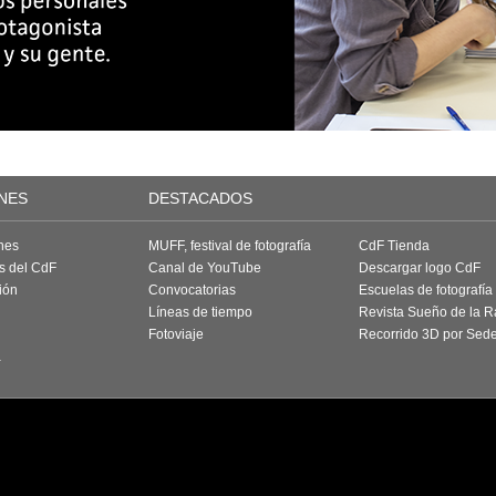
NES
DESTACADOS
nes
MUFF, festival de fotografía
CdF Tienda
as del CdF
Canal de YouTube
Descargar logo CdF
ión
Convocatorias
Escuelas de fotografía
Líneas de tiempo
Revista Sueño de la 
Fotoviaje
Recorrido 3D por Sed
a