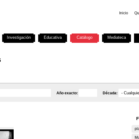
Inicio
Qu
Investigación
Educativa
Catálogo
Mediateca
s
Año exacto:
Década:
F
pl
Mu