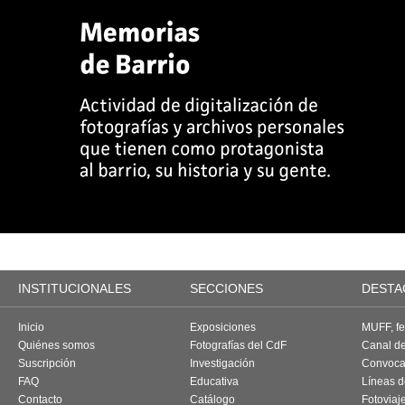
INSTITUCIONALES
SECCIONES
DESTA
Inicio
Exposiciones
MUFF, fes
Quiénes somos
Fotografías del CdF
Canal d
Suscripción
Investigación
Convoca
FAQ
Educativa
Líneas d
Contacto
Catálogo
Fotoviaj