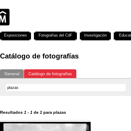
Exposiciones
Fotografías del CdF
Investigación
Educat
Catálogo de fotografías
General
Catálogo de fotografías
Resultados
1
-
1
de
1
para
plazas