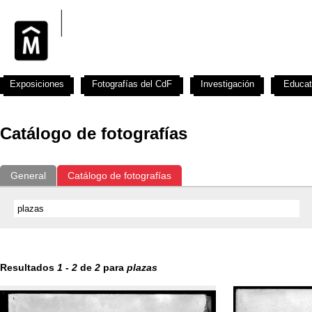
Exposiciones
Fotografías del CdF
Investigación
Educat
Catálogo de fotografías
General
Catálogo de fotografías
Resultados
1
-
2
de
2
para
plazas