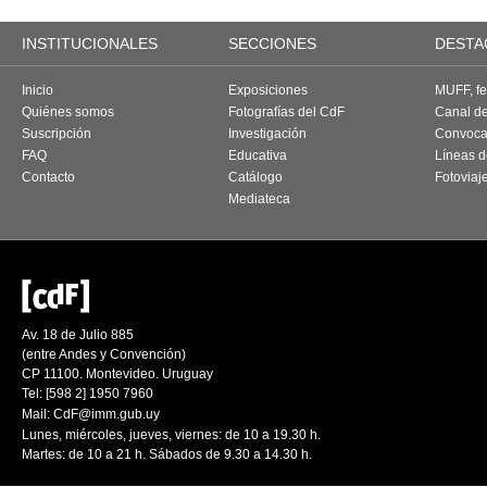
INSTITUCIONALES
SECCIONES
DESTA
Inicio
Exposiciones
MUFF, fes
Quiénes somos
Fotografías del CdF
Canal d
Suscripción
Investigación
Convoca
FAQ
Educativa
Líneas d
Contacto
Catálogo
Fotoviaj
Mediateca
Av. 18 de Julio 885
(entre Andes y Convención)
CP 11100. Montevideo. Uruguay
Tel: [598 2] 1950 7960
Mail:
CdF@imm.gub.uy
Lunes, miércoles, jueves, viernes: de 10 a 19.30 h.
Martes: de 10 a 21 h. Sábados de 9.30 a 14.30 h.