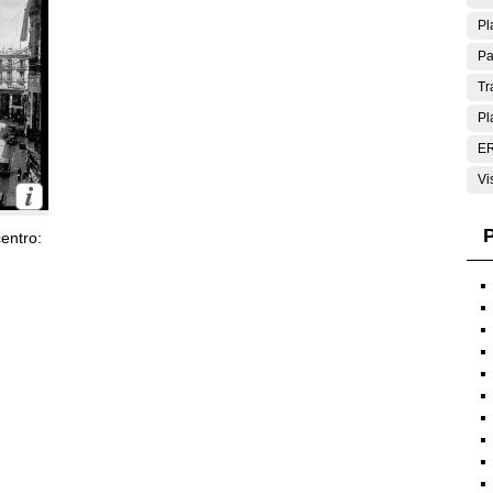
Pl
Pa
Tr
Pl
E
Vi
P
entro: