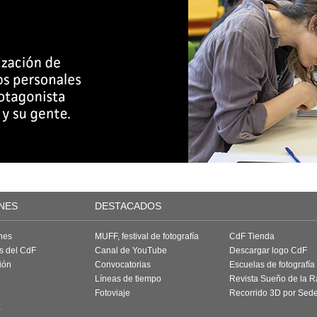
NES
DESTACADOS
nes
MUFF, festival de fotografía
CdF Tienda
as del CdF
Canal de YouTube
Descargar logo CdF
ión
Convocatorias
Escuelas de fotografía
Líneas de tiempo
Revista Sueño de la 
Fotoviaje
Recorrido 3D por Sed
a