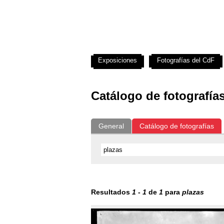
Exposiciones
Fotografías del CdF
Catálogo de fotografía
General
Catálogo de fotografías
Resultados
1
-
1
de
1
para
plazas