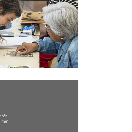
Razón
e CdF