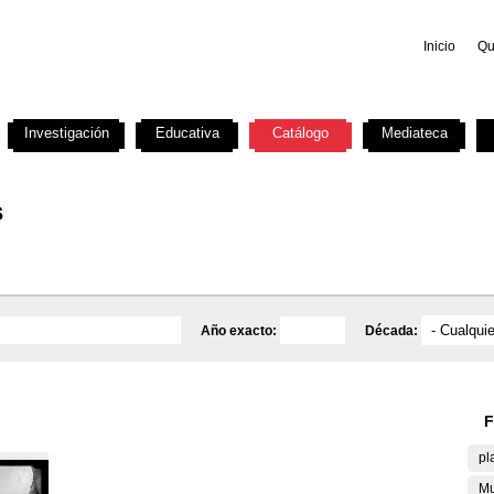
Inicio
Qu
Investigación
Educativa
Catálogo
Mediateca
s
Año exacto:
Década:
F
pl
Mu