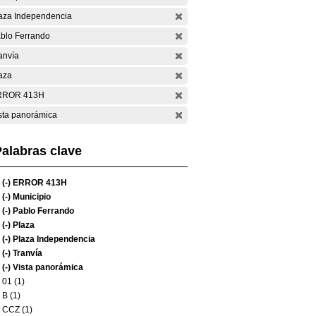
aza Independencia
blo Ferrando
anvía
aza
RROR 413H
sta panorámica
alabras clave
(-)
ERROR 413H
(-)
Municipio
(-)
Pablo Ferrando
(-)
Plaza
(-)
Plaza Independencia
(-)
Tranvía
(-)
Vista panorámica
01 (1)
B (1)
CCZ (1)