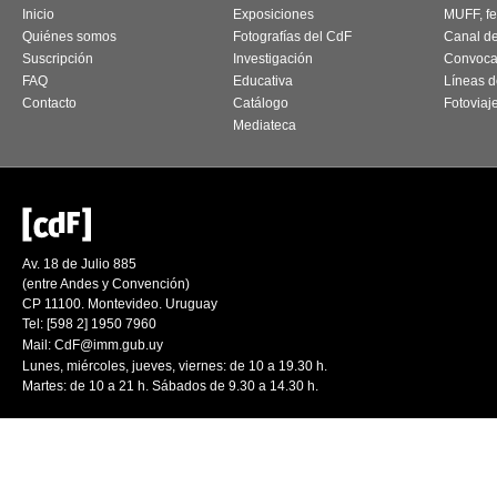
Inicio
Exposiciones
MUFF, fes
Quiénes somos
Fotografías del CdF
Canal d
Suscripción
Investigación
Convoca
FAQ
Educativa
Líneas d
Contacto
Catálogo
Fotoviaj
Mediateca
Av. 18 de Julio 885
(entre Andes y Convención)
CP 11100. Montevideo. Uruguay
Tel: [598 2] 1950 7960
Mail:
CdF@imm.gub.uy
Lunes, miércoles, jueves, viernes: de 10 a 19.30 h.
Martes: de 10 a 21 h. Sábados de 9.30 a 14.30 h.