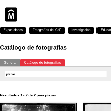
Exposiciones
Fotografías del CdF
Investigación
Educat
Catálogo de fotografías
General
Catálogo de fotografías
Resultados
1
-
2
de
2
para
plazas