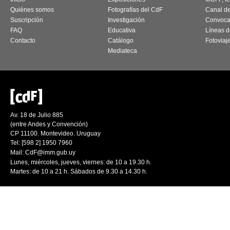
Quiénes somos
Fotografías del CdF
Canal d
Suscripción
Investigación
Convoca
FAQ
Educativa
Líneas d
Contacto
Catálogo
Fotoviaj
Mediateca
Av. 18 de Julio 885
(entre Andes y Convención)
CP 11100. Montevideo. Uruguay
Tel: [598 2] 1950 7960
Mail:
CdF@imm.gub.uy
Lunes, miércoles, jueves, viernes: de 10 a 19.30 h.
Martes: de 10 a 21 h. Sábados de 9.30 a 14.30 h.