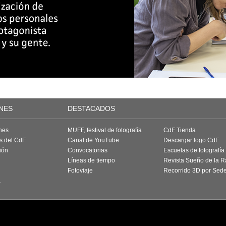
NES
DESTACADOS
nes
MUFF, festival de fotografía
CdF Tienda
as del CdF
Canal de YouTube
Descargar logo CdF
ión
Convocatorias
Escuelas de fotografía
Líneas de tiempo
Revista Sueño de la 
Fotoviaje
Recorrido 3D por Sed
a