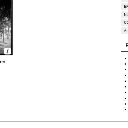
E
Ni
C
A
P
rro.