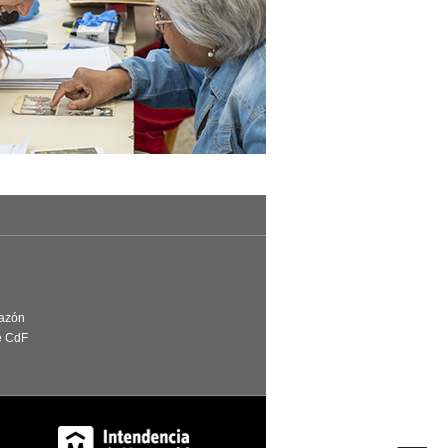
Razón
e CdF