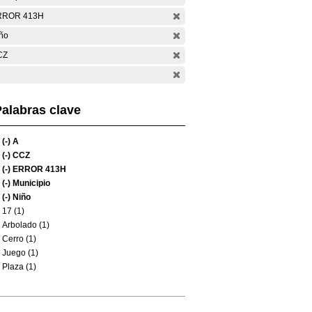
RROR 413H
ño
CZ
alabras clave
(-)
A
(-)
CCZ
(-)
ERROR 413H
(-)
Municipio
(-)
Niño
17 (1)
Arbolado (1)
Cerro (1)
Juego (1)
Plaza (1)