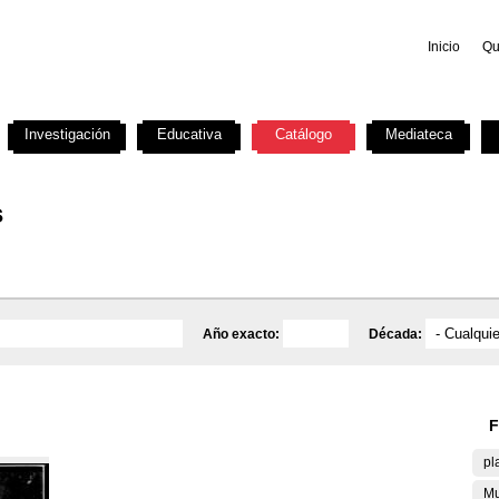
Inicio
Qu
Investigación
Educativa
Catálogo
Mediateca
s
Año exacto:
Década:
F
pl
Mu