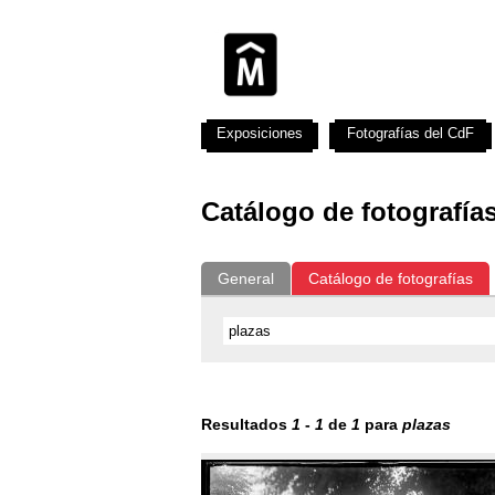
Exposiciones
Fotografías del CdF
Catálogo de fotografía
General
Catálogo de fotografías
Resultados
1
-
1
de
1
para
plazas