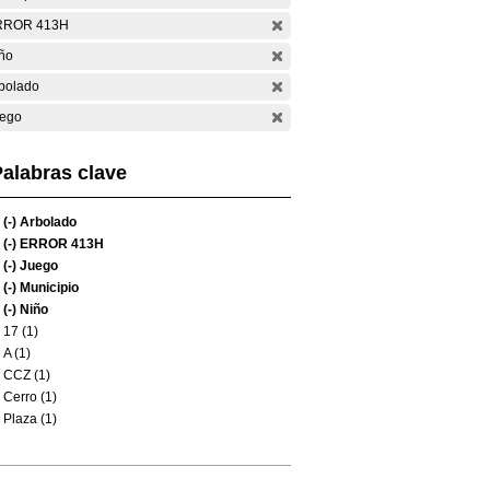
RROR 413H
ño
bolado
ego
alabras clave
(-)
Arbolado
(-)
ERROR 413H
(-)
Juego
(-)
Municipio
(-)
Niño
17 (1)
A (1)
CCZ (1)
Cerro (1)
Plaza (1)