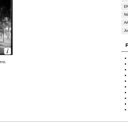
E
Ni
Ar
Ju
P
rro.