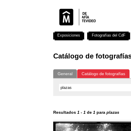
Exposiciones
Fotografías del CdF
Catálogo de fotografía
General
Catálogo de fotografías
Resultados
1
-
1
de
1
para
plazas