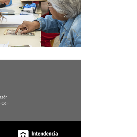
Razón
e CdF