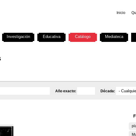
Inicio
Qu
Investigación
Educativa
Catálogo
Mediateca
s
Año exacto:
Década:
F
pl
Mu