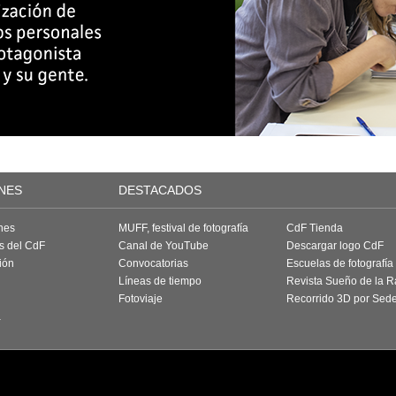
NES
DESTACADOS
nes
MUFF, festival de fotografía
CdF Tienda
as del CdF
Canal de YouTube
Descargar logo CdF
ión
Convocatorias
Escuelas de fotografía
Líneas de tiempo
Revista Sueño de la 
Fotoviaje
Recorrido 3D por Sed
a