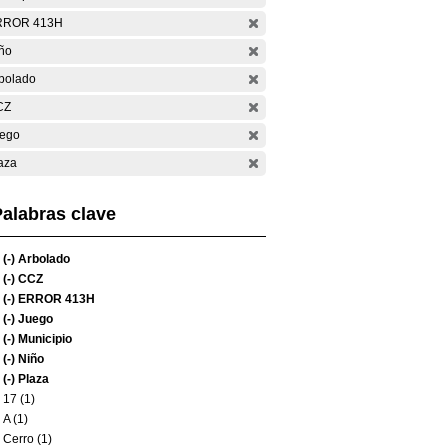
RROR 413H
ño
bolado
CZ
ego
aza
alabras clave
(-)
Arbolado
(-)
CCZ
(-)
ERROR 413H
(-)
Juego
(-)
Municipio
(-)
Niño
(-)
Plaza
17 (1)
A (1)
Cerro (1)