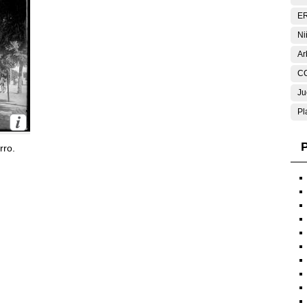
E
Ni
Ar
C
Ju
Pl
P
rro.