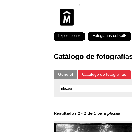
Exposiciones
Fotografías del CdF
Catálogo de fotografía
General
Catálogo de fotografías
Resultados
1
-
1
de
1
para
plazas