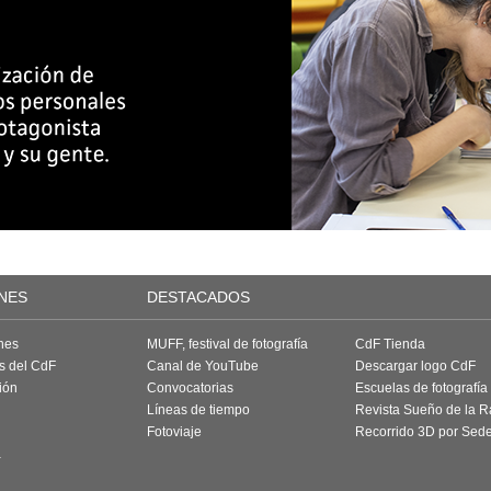
NES
DESTACADOS
nes
MUFF, festival de fotografía
CdF Tienda
as del CdF
Canal de YouTube
Descargar logo CdF
ión
Convocatorias
Escuelas de fotografía
Líneas de tiempo
Revista Sueño de la 
Fotoviaje
Recorrido 3D por Sed
a