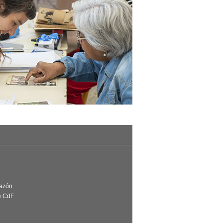
Razón
e CdF