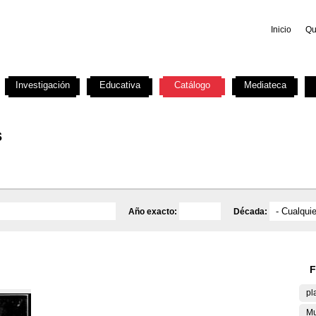
Inicio
Qu
Investigación
Educativa
Catálogo
Mediateca
s
Año exacto:
Década:
F
pl
Mu