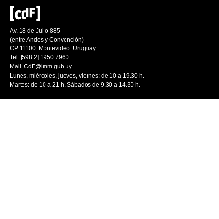
Av. 18 de Julio 885
(entre Andes y Convención)
CP 11100. Montevideo. Uruguay
Tel: [598 2] 1950 7960
Mail:
CdF@imm.gub.uy
Lunes, miércoles, jueves, viernes: de 10 a 19.30 h.
Martes: de 10 a 21 h. Sábados de 9.30 a 14.30 h.