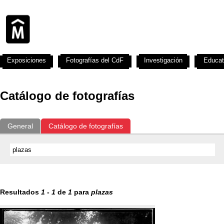
Exposiciones
Fotografías del CdF
Investigación
Educat
Catálogo de fotografías
General
Catálogo de fotografías
Resultados
1
-
1
de
1
para
plazas