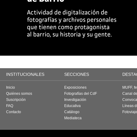
INSTITUCIONALES
SECCIONES
DESTA
Inicio
Exposiciones
MUFF, fes
Quiénes somos
Fotografías del CdF
Canal d
Suscripción
Investigación
Convoca
FAQ
Educativa
Líneas d
Contacto
Catálogo
Fotoviaj
Mediateca