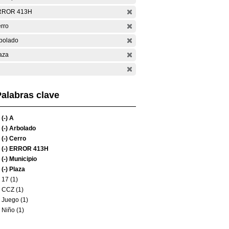
RROR 413H
rro
bolado
aza
alabras clave
(-)
A
(-)
Arbolado
(-)
Cerro
(-)
ERROR 413H
(-)
Municipio
(-)
Plaza
17 (1)
CCZ (1)
Juego (1)
Niño (1)