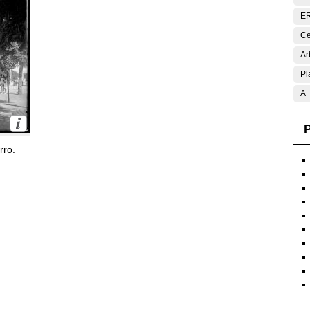
E
Ce
Ar
Pl
A
P
rro.