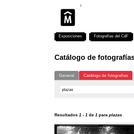
Exposiciones
Fotografías del CdF
Catálogo de fotografía
General
Catálogo de fotografías
Resultados
1
-
1
de
1
para
plazas