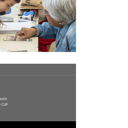
Razón
e CdF