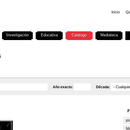
Inicio
Qu
Investigación
Educativa
Catálogo
Mediateca
s
Año exacto:
Década:
F
pl
Mu