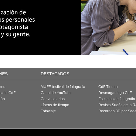
NES
DESTACADOS
nes
MUFF, festival de fotografía
CdF Tienda
as del CdF
Canal de YouTube
Descargar logo CdF
ión
Convocatorias
Escuelas de fotografía
Líneas de tiempo
Revista Sueño de la 
Fotoviaje
Recorrido 3D por Sed
a