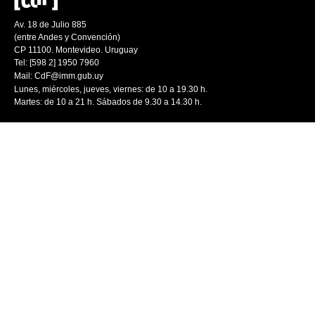
Av. 18 de Julio 885
(entre Andes y Convención)
CP 11100. Montevideo. Uruguay
Tel: [598 2] 1950 7960
Mail:
CdF@imm.gub.uy
Lunes, miércoles, jueves, viernes: de 10 a 19.30 h.
Martes: de 10 a 21 h. Sábados de 9.30 a 14.30 h.