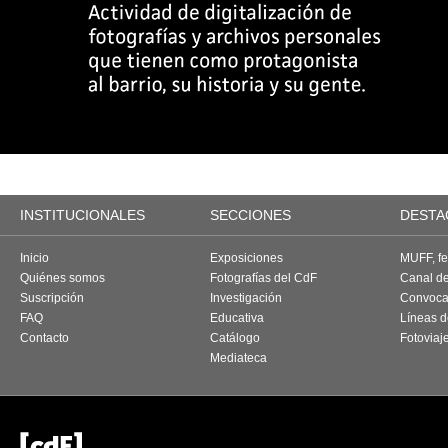
INSTITUCIONALES
SECCIONES
DESTA
Inicio
Exposiciones
MUFF, fes
Quiénes somos
Fotografías del CdF
Canal d
Suscripción
Investigación
Convoca
FAQ
Educativa
Líneas d
Contacto
Catálogo
Fotoviaj
Mediateca