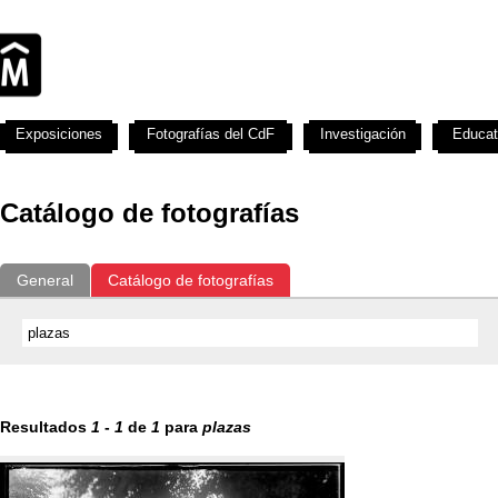
Exposiciones
Fotografías del CdF
Investigación
Educat
Catálogo de fotografías
General
Catálogo de fotografías
Resultados
1
-
1
de
1
para
plazas