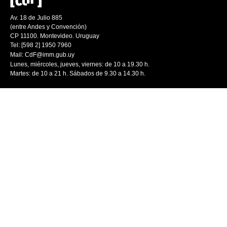
Av. 18 de Julio 885
(entre Andes y Convención)
CP 11100. Montevideo. Uruguay
Tel: [598 2] 1950 7960
Mail:
CdF@imm.gub.uy
Lunes, miércoles, jueves, viernes: de 10 a 19.30 h.
Martes: de 10 a 21 h. Sábados de 9.30 a 14.30 h.