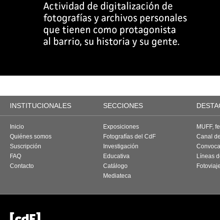
INSTITUCIONALES
SECCIONES
DESTA
Inicio
Exposiciones
MUFF, fes
Quiénes somos
Fotografías del CdF
Canal d
Suscripción
Investigación
Convoca
FAQ
Educativa
Líneas d
Contacto
Catálogo
Fotoviaj
Mediateca