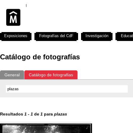
Exposiciones
Fotografías del CdF
Investigación
Educat
Catálogo de fotografías
General
Catálogo de fotografías
Resultados
1
-
1
de
1
para
plazas