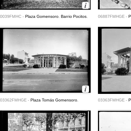
0039FMHC -
Plaza Gomensoro. Barrio Pocitos.
06887FMHGE -
P
03362FMHGE -
Plaza Tomás Gomensoro.
03363FMHGE -
P