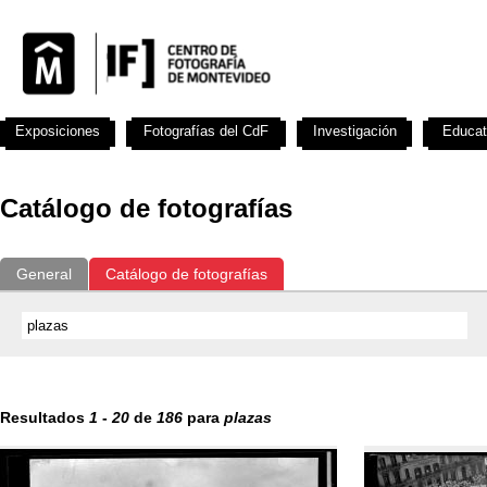
Exposiciones
Fotografías del CdF
Investigación
Educat
Catálogo de fotografías
General
Catálogo de fotografías
Resultados
1
-
20
de
186
para
plazas