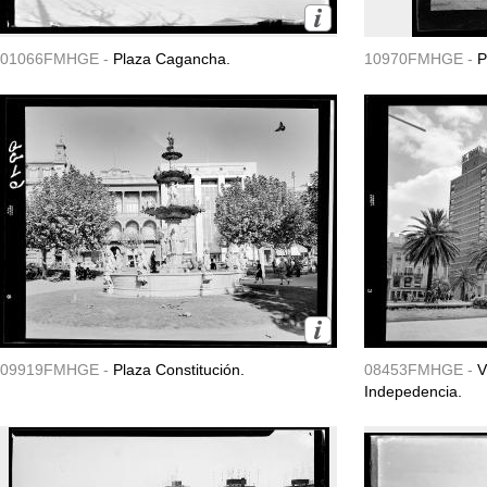
01066FMHGE -
Plaza Cagancha.
10970FMHGE -
P
09919FMHGE -
Plaza Constitución.
08453FMHGE -
V
Indepedencia.