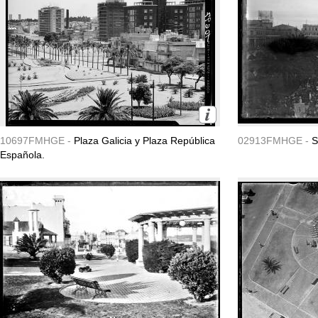
10697FMHGE -
Plaza Galicia y Plaza República
02913FMHGE -
S
Española.