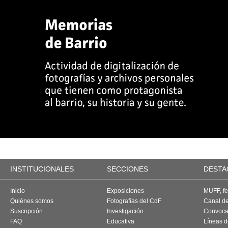
INSTITUCIONALES
SECCIONES
DESTA
Inicio
Exposiciones
MUFF, fes
Quiénes somos
Fotografías del CdF
Canal d
Suscripción
Investigación
Convoca
FAQ
Educativa
Líneas d