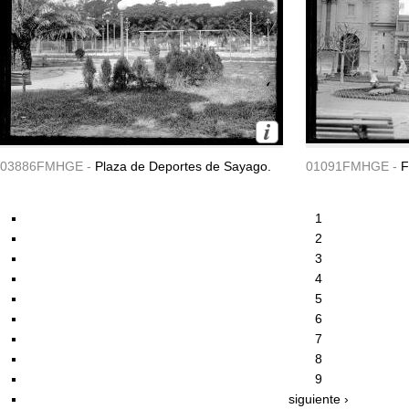
03886FMHGE -
Plaza de Deportes de Sayago.
01091FMHGE -
F
1
2
3
4
5
6
7
8
9
siguiente ›