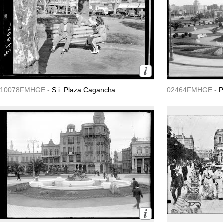
10078FMHGE -
S.i. Plaza Cagancha.
02464FMHGE -
P