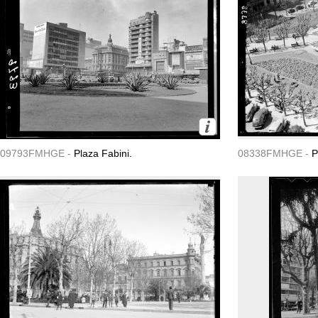
09793FMHGE -
Plaza Fabini.
08338FMHGE -
P