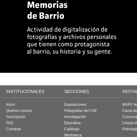
INSTITUCIONALES
SECCIONES
DESTA
Inicio
Exposiciones
MUFF, fes
Quiénes somos
Fotografías del CdF
Canal d
Suscripción
Investigación
Convoca
FAQ
Educativa
Líneas d
Contacto
Catálogo
Fotoviaj
Mediateca