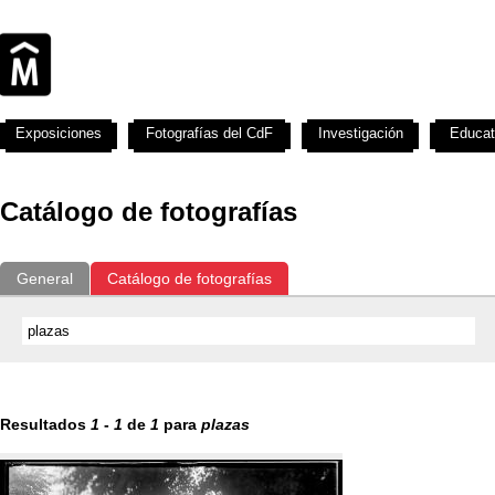
Exposiciones
Fotografías del CdF
Investigación
Educat
Catálogo de fotografías
General
Catálogo de fotografías
Resultados
1
-
1
de
1
para
plazas