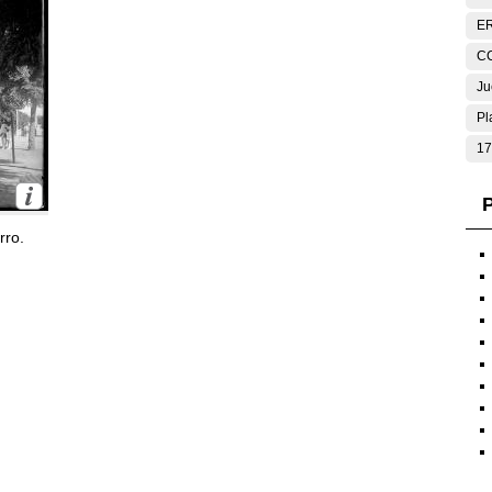
E
C
Ju
Pl
17
P
rro.