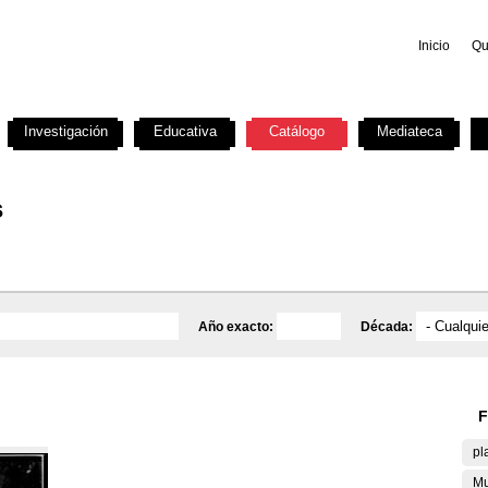
Inicio
Qu
Investigación
Educativa
Catálogo
Mediateca
s
Año exacto:
Década:
F
pl
Mu