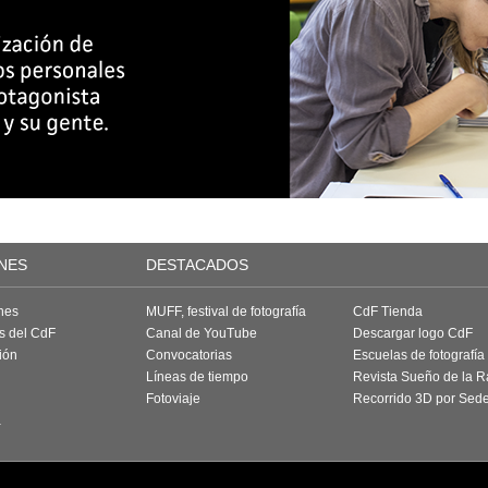
NES
DESTACADOS
nes
MUFF, festival de fotografía
CdF Tienda
as del CdF
Canal de YouTube
Descargar logo CdF
ión
Convocatorias
Escuelas de fotografía
Líneas de tiempo
Revista Sueño de la 
Fotoviaje
Recorrido 3D por Sed
a