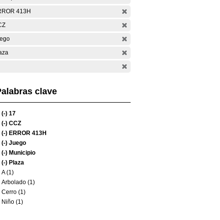
RROR 413H
CZ
ego
aza
alabras clave
(-)
17
(-)
CCZ
(-)
ERROR 413H
(-)
Juego
(-)
Municipio
(-)
Plaza
A (1)
Arbolado (1)
Cerro (1)
Niño (1)