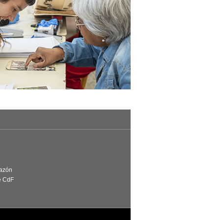
Razón
e CdF