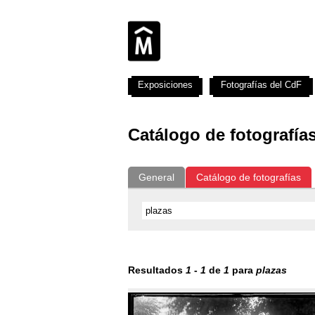
Exposiciones
Fotografías del CdF
Catálogo de fotografía
General
Catálogo de fotografías
Resultados
1
-
1
de
1
para
plazas