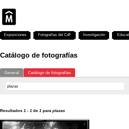
Exposiciones
Fotografías del CdF
Investigación
Educat
Catálogo de fotografías
General
Catálogo de fotografías
Resultados
1
-
1
de
1
para
plazas