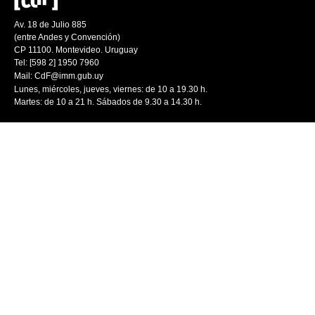
Av. 18 de Julio 885
(entre Andes y Convención)
CP 11100. Montevideo. Uruguay
Tel: [598 2] 1950 7960
Mail:
CdF@imm.gub.uy
Lunes, miércoles, jueves, viernes: de 10 a 19.30 h.
Martes: de 10 a 21 h. Sábados de 9.30 a 14.30 h.