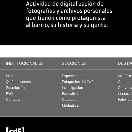
INSTITUCIONALES
SECCIONES
DESTA
Inicio
Exposiciones
MUFF, fes
Quiénes somos
Fotografías del CdF
Canal d
Suscripción
Investigación
Convoca
FAQ
Educativa
Líneas d
Contacto
Catálogo
Fotoviaj
Mediateca