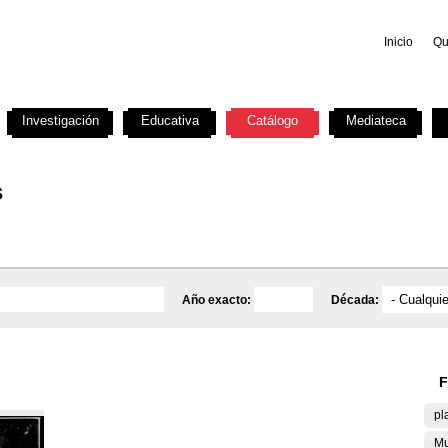
Inicio
Qu
Investigación
Educativa
Catálogo
Mediateca
s
Año exacto:
Década:
F
pl
Mu