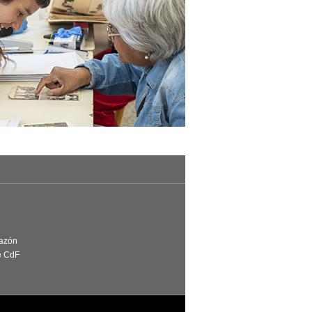
Razón
e CdF