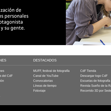
NES
DESTACADOS
nes
MUFF, festival de fotografía
CdF Tienda
as del CdF
Canal de YouTube
Descargar logo CdF
ión
Convocatorias
Escuelas de fotografía
Líneas de tiempo
Revista Sueño de la 
Fotoviaje
Recorrido 3D por Sed
a