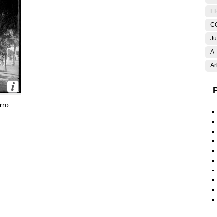
E
C
Ju
A
Ar
P
rro.