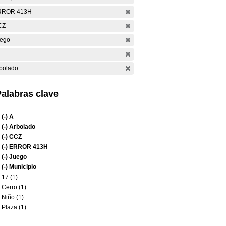
RROR 413H
CZ
ego
bolado
alabras clave
(-)
A
(-)
Arbolado
(-)
CCZ
(-)
ERROR 413H
(-)
Juego
(-)
Municipio
17 (1)
Cerro (1)
Niño (1)
Plaza (1)