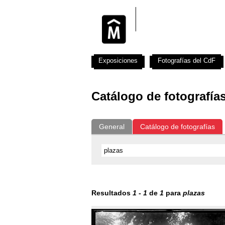
Exposiciones
Fotografías del CdF
Catálogo de fotografía
General
Catálogo de fotografías
Resultados
1
-
1
de
1
para
plazas