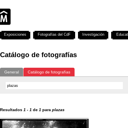
Exposiciones
Fotografías del CdF
Investigación
Educat
Catálogo de fotografías
General
Catálogo de fotografías
Resultados
1
-
1
de
1
para
plazas