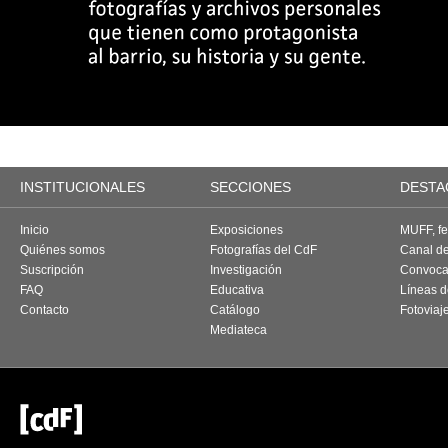
INSTITUCIONALES
SECCIONES
DESTA
Inicio
Exposiciones
MUFF, fes
Quiénes somos
Fotografías del CdF
Canal d
Suscripción
Investigación
Convoca
FAQ
Educativa
Líneas d
Contacto
Catálogo
Fotoviaj
Mediateca