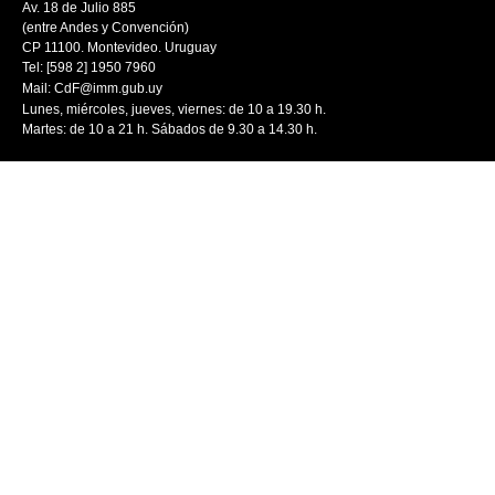
Av. 18 de Julio 885
(entre Andes y Convención)
CP 11100. Montevideo. Uruguay
Tel: [598 2] 1950 7960
Mail:
CdF@imm.gub.uy
Lunes, miércoles, jueves, viernes: de 10 a 19.30 h.
Martes: de 10 a 21 h. Sábados de 9.30 a 14.30 h.