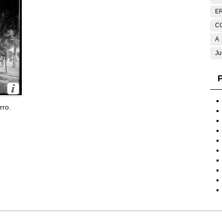
E
C
A
Ju
P
rro.