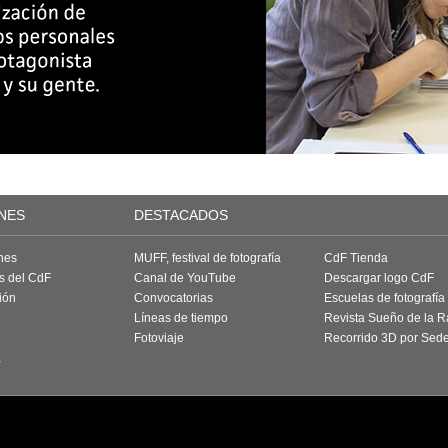
NES
DESTACADOS
nes
MUFF, festival de fotografía
CdF Tienda
as del CdF
Canal de YouTube
Descargar logo CdF
ión
Convocatorias
Escuelas de fotografía
Líneas de tiempo
Revista Sueño de la 
Fotoviaje
Recorrido 3D por Sed
a