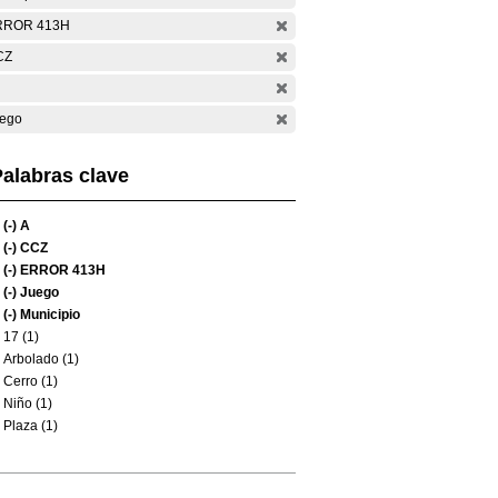
RROR 413H
CZ
ego
alabras clave
(-)
A
(-)
CCZ
(-)
ERROR 413H
(-)
Juego
(-)
Municipio
17 (1)
Arbolado (1)
Cerro (1)
Niño (1)
Plaza (1)