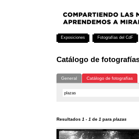
Exposiciones
Fotografías del CdF
Catálogo de fotografía
General
Catálogo de fotografías
Resultados
1
-
1
de
1
para
plazas