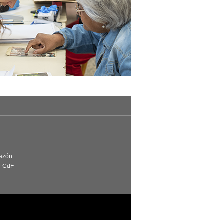
Razón
e CdF