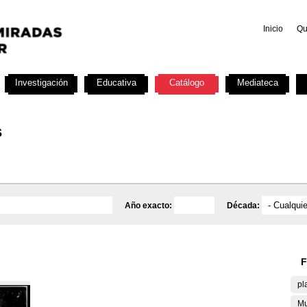
Inicio
Qu
Investigación
Educativa
Catálogo
Mediateca
s
Año exacto:
Década:
F
pl
Mu