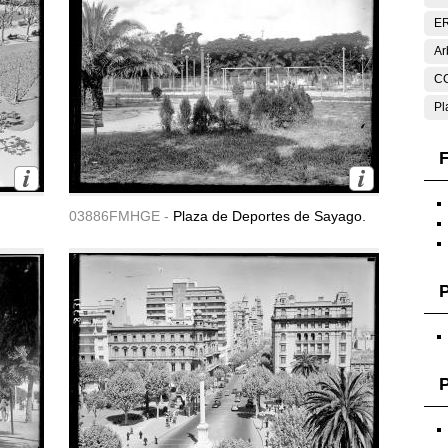
E
Ar
C
Pl
F
03886FMHGE -
Plaza de Deportes de Sayago.
P