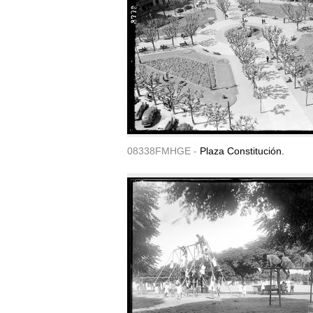
08338FMHGE -
Plaza Constitución.