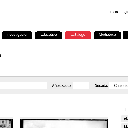
Inicio
Qu
Investigación
Educativa
Catálogo
Mediateca
s
Año exacto:
Década:
F
pl
Mu