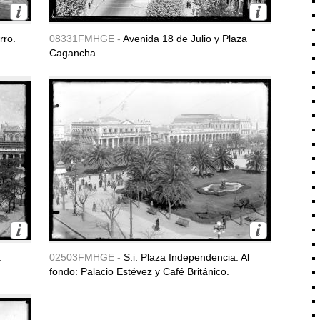
rro.
08331FMHGE -
Avenida 18 de Julio y Plaza
Cagancha.
a
02503FMHGE -
S.i. Plaza Independencia. Al
fondo: Palacio Estévez y Café Británico.