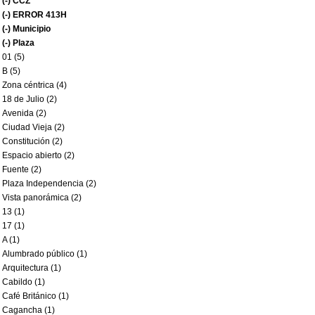
(-)
CCZ
(-)
ERROR 413H
(-)
Municipio
(-)
Plaza
01 (5)
B (5)
Zona céntrica (4)
18 de Julio (2)
Avenida (2)
Ciudad Vieja (2)
Constitución (2)
Espacio abierto (2)
Fuente (2)
Plaza Independencia (2)
Vista panorámica (2)
13 (1)
17 (1)
A (1)
Alumbrado público (1)
Arquitectura (1)
Cabildo (1)
Café Británico (1)
Cagancha (1)