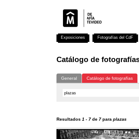
Exposiciones
Fotografías del CdF
Catálogo de fotografía
General
Catálogo de fotografías
Resultados
1
-
7
de
7
para
plazas