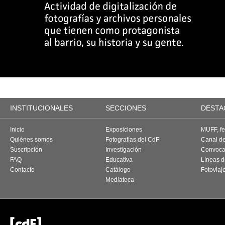
INSTITUCIONALES
SECCIONES
DESTA
Inicio
Exposiciones
MUFF, fes
Quiénes somos
Fotografías del CdF
Canal d
Suscripción
Investigación
Convoca
FAQ
Educativa
Líneas d
Contacto
Catálogo
Fotoviaj
Mediateca