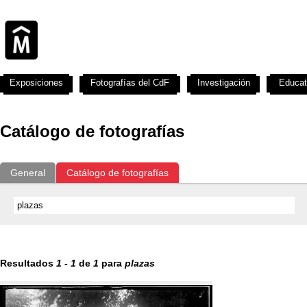
Exposiciones
Fotografías del CdF
Investigación
Educat
Catálogo de fotografías
General
Catálogo de fotografías
Resultados
1
-
1
de
1
para
plazas