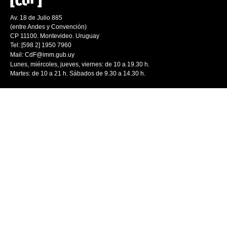
Av. 18 de Julio 885
(entre Andes y Convención)
CP 11100. Montevideo. Uruguay
Tel: [598 2] 1950 7960
Mail:
CdF@imm.gub.uy
Lunes, miércoles, jueves, viernes: de 10 a 19.30 h.
Martes: de 10 a 21 h. Sábados de 9.30 a 14.30 h.