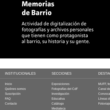
INSTITUCIONALES
SECCIONES
DESTA
Inicio
Exposiciones
MUFF, fes
Quiénes somos
Fotografías del CdF
Canal d
Suscripción
Investigación
Convoca
FAQ
Educativa
Líneas d
Contacto
Catálogo
Fotoviaj
Mediateca