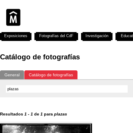
Exposiciones
Fotografías del CdF
Investigación
Educat
Catálogo de fotografías
General
Catálogo de fotografías
Resultados
1
-
1
de
1
para
plazas