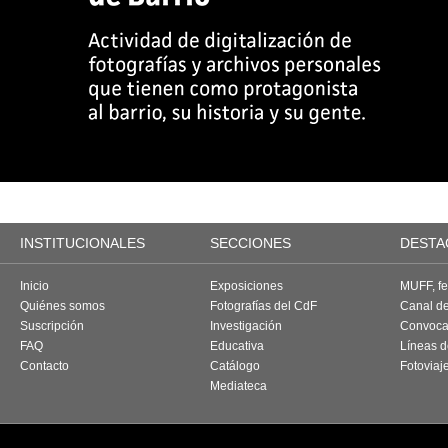
INSTITUCIONALES
SECCIONES
DESTA
Inicio
Exposiciones
MUFF, fes
Quiénes somos
Fotografías del CdF
Canal d
Suscripción
Investigación
Convoca
FAQ
Educativa
Líneas d
Contacto
Catálogo
Fotoviaj
Mediateca