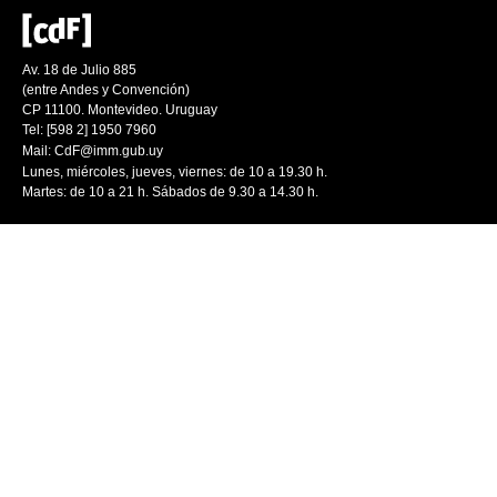
Av. 18 de Julio 885
(entre Andes y Convención)
CP 11100. Montevideo. Uruguay
Tel: [598 2] 1950 7960
Mail:
CdF@imm.gub.uy
Lunes, miércoles, jueves, viernes: de 10 a 19.30 h.
Martes: de 10 a 21 h. Sábados de 9.30 a 14.30 h.