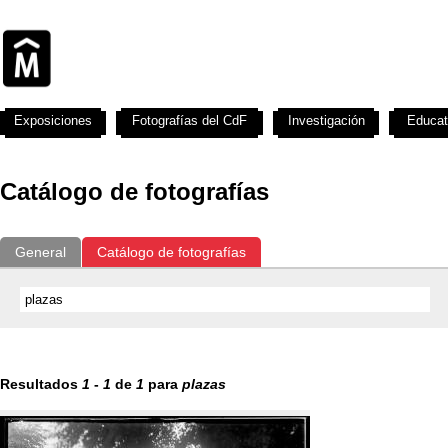
Exposiciones
Fotografías del CdF
Investigación
Educat
Catálogo de fotografías
General
Catálogo de fotografías
Resultados
1
-
1
de
1
para
plazas