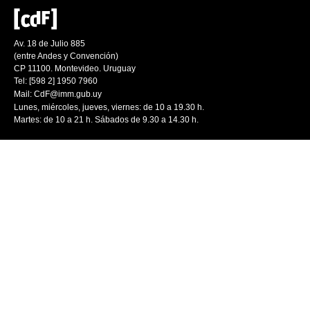
Av. 18 de Julio 885
(entre Andes y Convención)
CP 11100. Montevideo. Uruguay
Tel: [598 2] 1950 7960
Mail:
CdF@imm.gub.uy
Lunes, miércoles, jueves, viernes: de 10 a 19.30 h.
Martes: de 10 a 21 h. Sábados de 9.30 a 14.30 h.