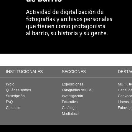
INSTITUCIONALES
SECCIONES
DESTA
Inicio
Exposiciones
MUFF, fes
Quiénes somos
Fotografías del CdF
Canal d
Suscripción
Investigación
Convoca
FAQ
Educativa
Líneas d
Contacto
Catálogo
Fotoviaj
Mediateca