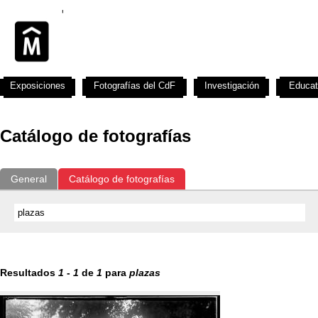
Exposiciones
Fotografías del CdF
Investigación
Educat
Catálogo de fotografías
General
Catálogo de fotografías
Resultados
1
-
1
de
1
para
plazas