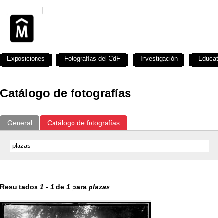
Exposiciones
Fotografías del CdF
Investigación
Educat
Catálogo de fotografías
General
Catálogo de fotografías
Resultados
1
-
1
de
1
para
plazas