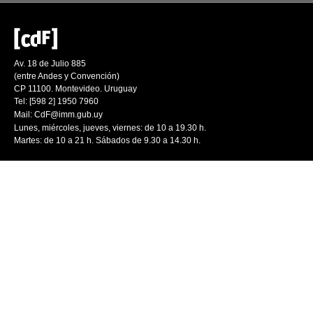
Av. 18 de Julio 885
(entre Andes y Convención)
CP 11100. Montevideo. Uruguay
Tel: [598 2] 1950 7960
Mail:
CdF@imm.gub.uy
Lunes, miércoles, jueves, viernes: de 10 a 19.30 h.
Martes: de 10 a 21 h. Sábados de 9.30 a 14.30 h.