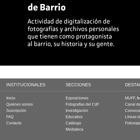
INSTITUCIONALES
SECCIONES
DESTA
Inicio
Exposiciones
MUFF, fes
Quiénes somos
Fotografías del CdF
Canal d
Suscripción
Investigación
Convoca
FAQ
Educativa
Líneas d
Contacto
Catálogo
Fotoviaj
Mediateca