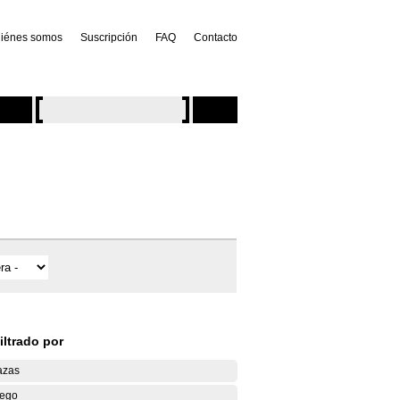
iénes somos
Suscripción
FAQ
Contacto
iltrado por
azas
ego