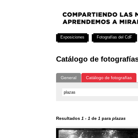
Exposiciones
Fotografías del CdF
Catálogo de fotografía
General
Catálogo de fotografías
Resultados
1
-
1
de
1
para
plazas