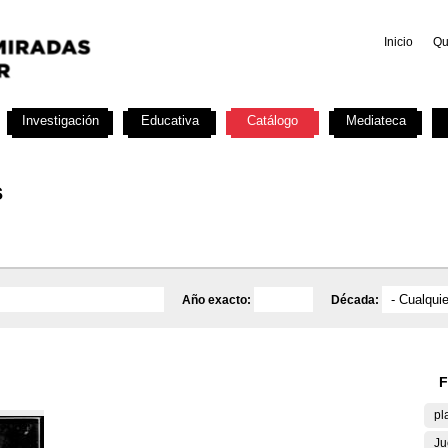
Inicio
Qu
Investigación
Educativa
Catálogo
Mediateca
s
Año exacto:
Década:
F
pl
Ju