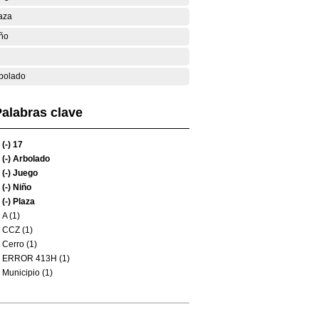
aza
ño
bolado
alabras clave
(-)
17
(-)
Arbolado
(-)
Juego
(-)
Niño
(-)
Plaza
A (1)
CCZ (1)
Cerro (1)
ERROR 413H (1)
Municipio (1)