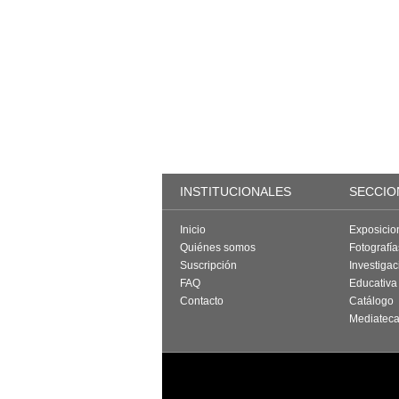
INSTITUCIONALES
SECCIO
Inicio
Exposicio
Quiénes somos
Fotografí
Suscripción
Investigac
FAQ
Educativa
Contacto
Catálogo
Mediatec