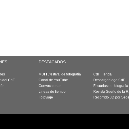
NES
DESTACADOS
nes
MUFF, festival de fotografía
CdF Tienda
as del CdF
Canal de YouTube
Descargar logo CdF
ión
Convocatorias
Escuelas de fotografía
Líneas de tiempo
Revista Sueño de la 
Fotoviaje
Recorrido 3D por Sed
a