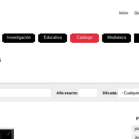
Inicio
Qu
Investigación
Educativa
Catálogo
Mediateca
s
Año exacto:
Década:
F
pl
Ju