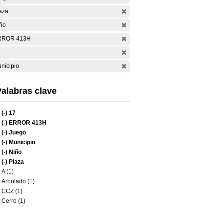
aza
ño
RROR 413H
nicipio
alabras clave
(-)
17
(-)
ERROR 413H
(-)
Juego
(-)
Municipio
(-)
Niño
(-)
Plaza
A (1)
Arbolado (1)
CCZ (1)
Cerro (1)