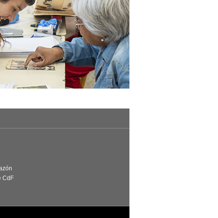
Razón
e CdF