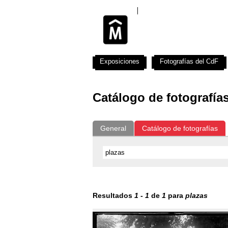
Exposiciones
Fotografías del CdF
Catálogo de fotografía
General
Catálogo de fotografías
Resultados
1
-
1
de
1
para
plazas