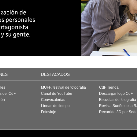
NES
DESTACADOS
nes
MUFF, festival de fotografía
CdF Tienda
as del CdF
Canal de YouTube
Descargar logo CdF
ión
Convocatorias
Escuelas de fotografía
Líneas de tiempo
Revista Sueño de la 
Fotoviaje
Recorrido 3D por Sed
a