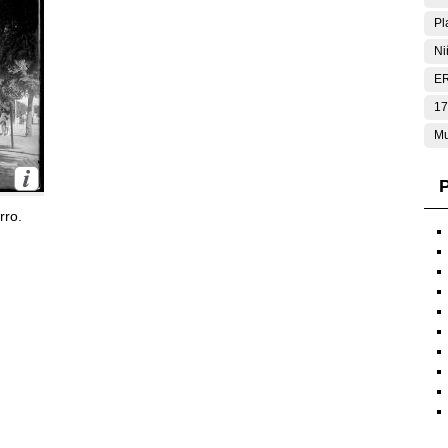
Pl
Ni
E
17
Mu
P
rro.