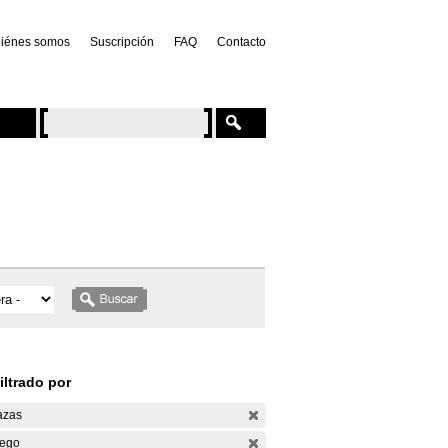
iénes somos
Suscripción
FAQ
Contacto
iltrado por
azas
ego