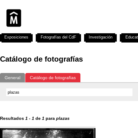
Exposiciones
Fotografías del CdF
Investigación
Educat
Catálogo de fotografías
General
Catálogo de fotografías
Resultados
1
-
1
de
1
para
plazas