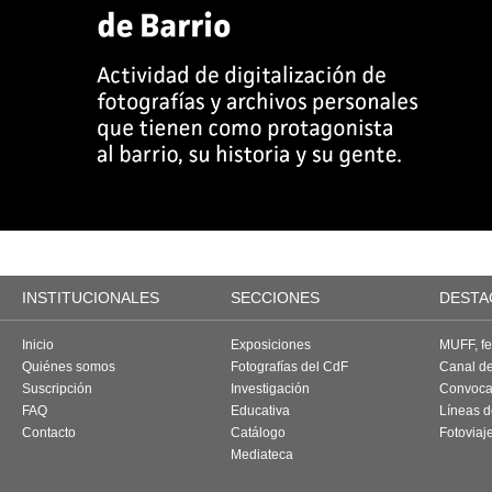
INSTITUCIONALES
SECCIONES
DESTA
Inicio
Exposiciones
MUFF, fes
Quiénes somos
Fotografías del CdF
Canal d
Suscripción
Investigación
Convoca
FAQ
Educativa
Líneas d
Contacto
Catálogo
Fotoviaj
Mediateca