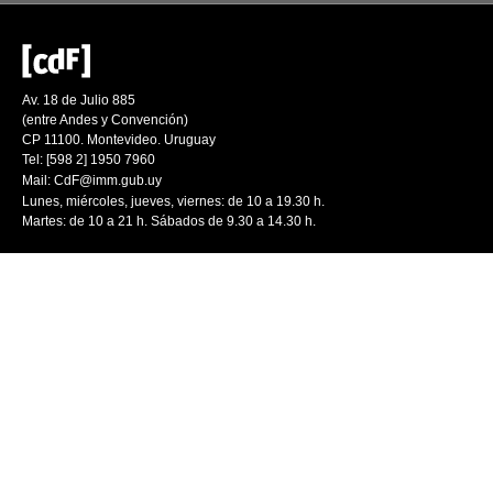
Av. 18 de Julio 885
(entre Andes y Convención)
CP 11100. Montevideo. Uruguay
Tel: [598 2] 1950 7960
Mail:
CdF@imm.gub.uy
Lunes, miércoles, jueves, viernes: de 10 a 19.30 h.
Martes: de 10 a 21 h. Sábados de 9.30 a 14.30 h.