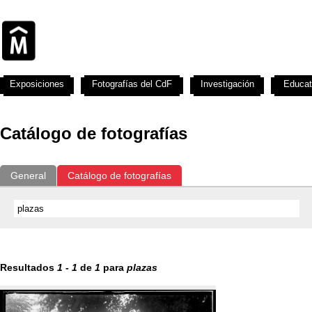
Exposiciones
Fotografías del CdF
Investigación
Educat
Catálogo de fotografías
General
Catálogo de fotografías
Resultados
1
-
1
de
1
para
plazas