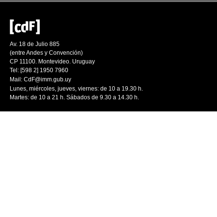
Av. 18 de Julio 885
(entre Andes y Convención)
CP 11100. Montevideo. Uruguay
Tel: [598 2] 1950 7960
Mail:
CdF@imm.gub.uy
Lunes, miércoles, jueves, viernes: de 10 a 19.30 h.
Martes: de 10 a 21 h. Sábados de 9.30 a 14.30 h.