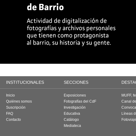
INSTITUCIONALES
SECCIONES
DESTA
Inicio
Exposiciones
MUFF, fes
Quiénes somos
Fotografías del CdF
Canal d
Suscripción
Investigación
Convoca
FAQ
Educativa
Líneas d
Contacto
Catálogo
Fotoviaj
Mediateca