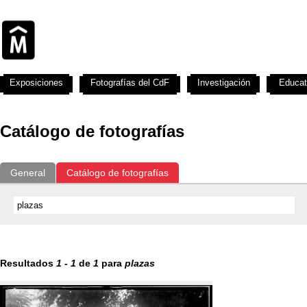
Exposiciones
Fotografías del CdF
Investigación
Educat
Catálogo de fotografías
General
Catálogo de fotografías
Resultados
1
-
1
de
1
para
plazas