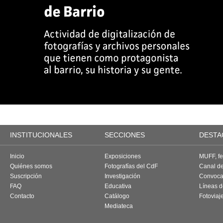
INSTITUCIONALES
SECCIONES
DESTA
Inicio
Exposiciones
MUFF, fes
Quiénes somos
Fotografías del CdF
Canal d
Suscripción
Investigación
Convoca
FAQ
Educativa
Líneas d
Contacto
Catálogo
Fotoviaj
Mediateca