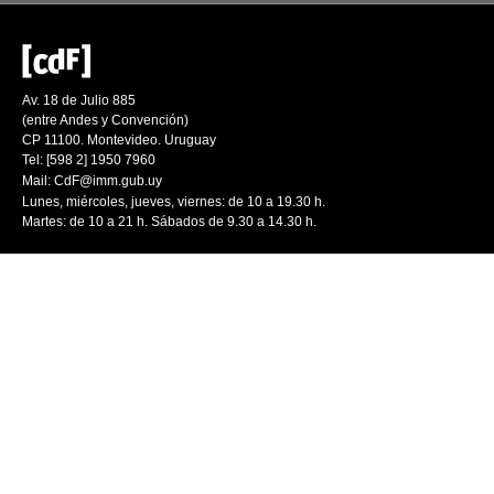
Av. 18 de Julio 885
(entre Andes y Convención)
CP 11100. Montevideo. Uruguay
Tel: [598 2] 1950 7960
Mail:
CdF@imm.gub.uy
Lunes, miércoles, jueves, viernes: de 10 a 19.30 h.
Martes: de 10 a 21 h. Sábados de 9.30 a 14.30 h.