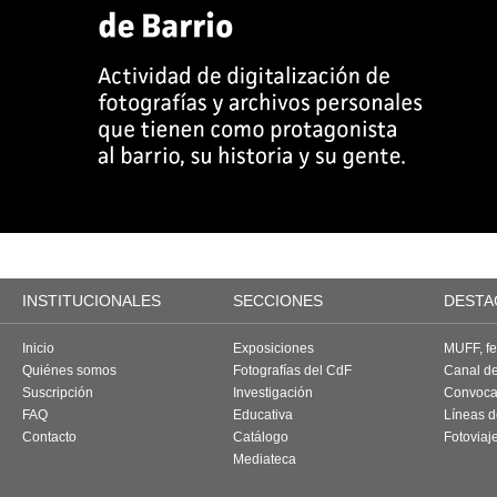
INSTITUCIONALES
SECCIONES
DESTA
Inicio
Exposiciones
MUFF, fes
Quiénes somos
Fotografías del CdF
Canal d
Suscripción
Investigación
Convoca
FAQ
Educativa
Líneas d
Contacto
Catálogo
Fotoviaj
Mediateca