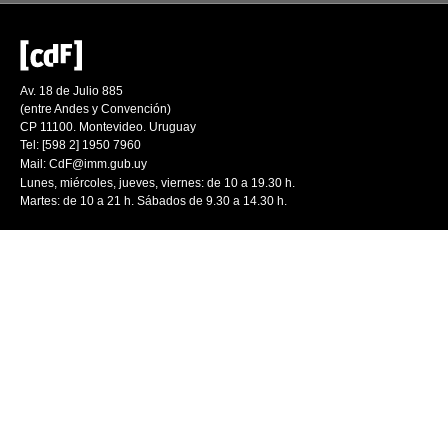
Av. 18 de Julio 885
(entre Andes y Convención)
CP 11100. Montevideo. Uruguay
Tel: [598 2] 1950 7960
Mail:
CdF@imm.gub.uy
Lunes, miércoles, jueves, viernes: de 10 a 19.30 h.
Martes: de 10 a 21 h. Sábados de 9.30 a 14.30 h.