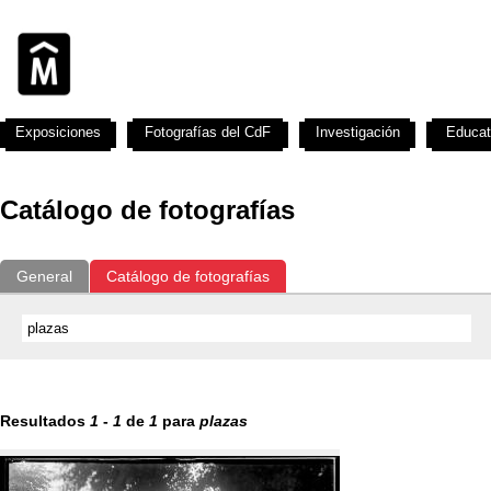
Exposiciones
Fotografías del CdF
Investigación
Educat
Catálogo de fotografías
General
Catálogo de fotografías
Resultados
1
-
1
de
1
para
plazas