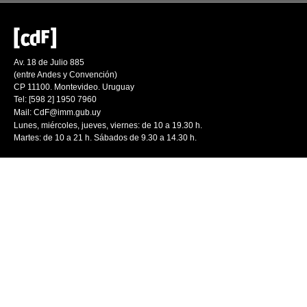
Av. 18 de Julio 885
(entre Andes y Convención)
CP 11100. Montevideo. Uruguay
Tel: [598 2] 1950 7960
Mail:
CdF@imm.gub.uy
Lunes, miércoles, jueves, viernes: de 10 a 19.30 h.
Martes: de 10 a 21 h. Sábados de 9.30 a 14.30 h.