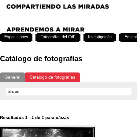
Exposiciones
Fotografías del CdF
Investigación
Educat
Catálogo de fotografías
General
Catálogo de fotografías
Resultados
1
-
1
de
1
para
plazas