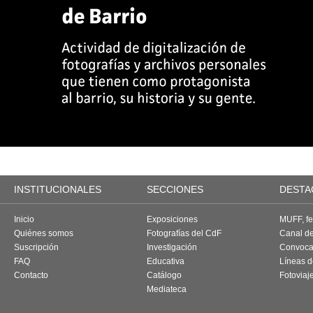
INSTITUCIONALES
SECCIONES
DESTA
Inicio
Exposiciones
MUFF, fes
Quiénes somos
Fotografías del CdF
Canal d
Suscripción
Investigación
Convoca
FAQ
Educativa
Líneas d
Contacto
Catálogo
Fotoviaj
Mediateca