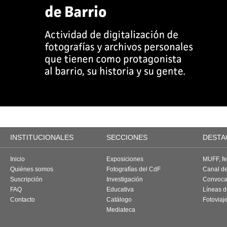
INSTITUCIONALES
SECCIONES
DESTA
Inicio
Exposiciones
MUFF, fes
Quiénes somos
Fotografías del CdF
Canal d
Suscripción
Investigación
Convoca
FAQ
Educativa
Líneas d
Contacto
Catálogo
Fotoviaj
Mediateca