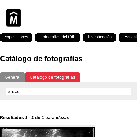
Exposiciones
Fotografías del CdF
Investigación
Educat
Catálogo de fotografías
General
Catálogo de fotografías
Resultados
1
-
1
de
1
para
plazas