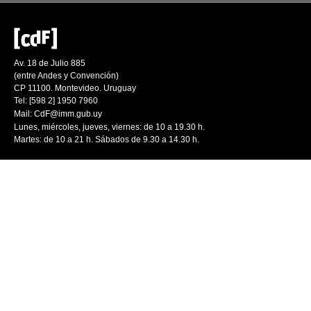
Av. 18 de Julio 885
(entre Andes y Convención)
CP 11100. Montevideo. Uruguay
Tel: [598 2] 1950 7960
Mail:
CdF@imm.gub.uy
Lunes, miércoles, jueves, viernes: de 10 a 19.30 h.
Martes: de 10 a 21 h. Sábados de 9.30 a 14.30 h.