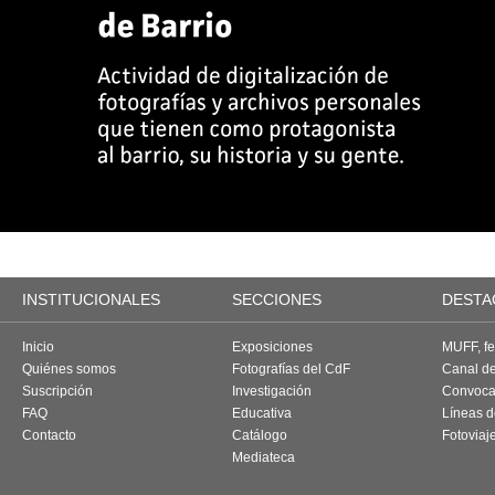
INSTITUCIONALES
SECCIONES
DESTA
Inicio
Exposiciones
MUFF, fes
Quiénes somos
Fotografías del CdF
Canal d
Suscripción
Investigación
Convoca
FAQ
Educativa
Líneas d
Contacto
Catálogo
Fotoviaj
Mediateca