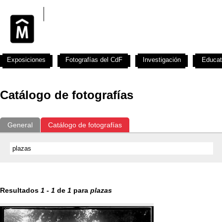
Exposiciones
Fotografías del CdF
Investigación
Educat
Catálogo de fotografías
General
Catálogo de fotografías
Resultados
1
-
1
de
1
para
plazas