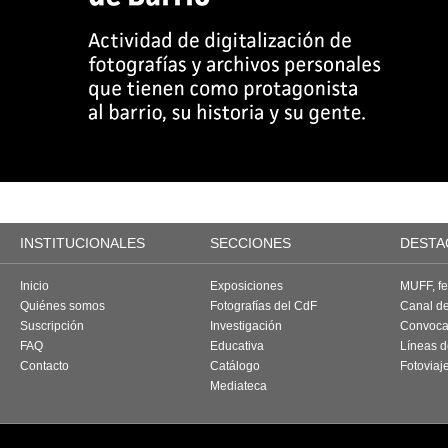
INSTITUCIONALES
SECCIONES
DESTA
Inicio
Exposiciones
MUFF, fes
Quiénes somos
Fotografías del CdF
Canal d
Suscripción
Investigación
Convoca
FAQ
Educativa
Líneas d
Contacto
Catálogo
Fotoviaj
Mediateca