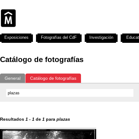
Exposiciones
Fotografías del CdF
Investigación
Educat
Catálogo de fotografías
General
Catálogo de fotografías
Resultados
1
-
1
de
1
para
plazas