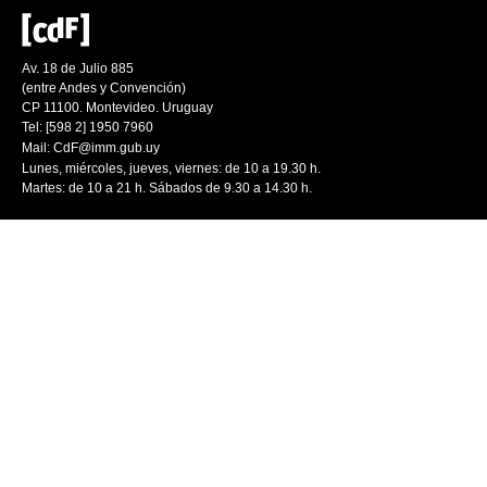
Av. 18 de Julio 885
(entre Andes y Convención)
CP 11100. Montevideo. Uruguay
Tel: [598 2] 1950 7960
Mail:
CdF@imm.gub.uy
Lunes, miércoles, jueves, viernes: de 10 a 19.30 h.
Martes: de 10 a 21 h. Sábados de 9.30 a 14.30 h.