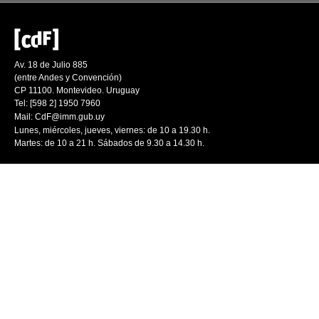
Av. 18 de Julio 885
(entre Andes y Convención)
CP 11100. Montevideo. Uruguay
Tel: [598 2] 1950 7960
Mail:
CdF@imm.gub.uy
Lunes, miércoles, jueves, viernes: de 10 a 19.30 h.
Martes: de 10 a 21 h. Sábados de 9.30 a 14.30 h.