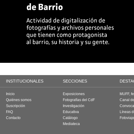
INSTITUCIONALES
SECCIONES
DESTA
Inicio
Exposiciones
MUFF, fes
Quiénes somos
Fotografías del CdF
Canal d
Suscripción
Investigación
Convoca
FAQ
Educativa
Líneas d
Contacto
Catálogo
Fotoviaj
Mediateca