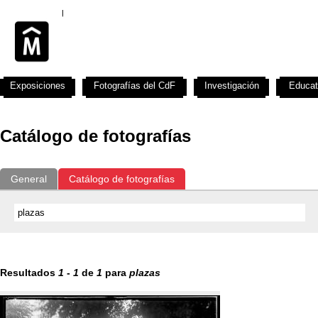
Exposiciones
Fotografías del CdF
Investigación
Educat
Catálogo de fotografías
General
Catálogo de fotografías
Resultados
1
-
1
de
1
para
plazas