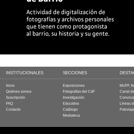
INSTITUCIONALES
SECCIONES
DESTA
Inicio
Exposiciones
MUFF, fes
Quiénes somos
Fotografías del CdF
Canal d
Suscripción
Investigación
Convoca
FAQ
Educativa
Líneas d
Contacto
Catálogo
Fotoviaj
Mediateca