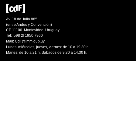
Av. 18 de Julio 885
(entre Andes y Convención)
CP 11100. Montevideo. Uruguay
Tel: [598 2] 1950 7960
Mail:
CdF@imm.gub.uy
Lunes, miércoles, jueves, viernes: de 10 a 19.30 h.
Martes: de 10 a 21 h. Sábados de 9.30 a 14.30 h.