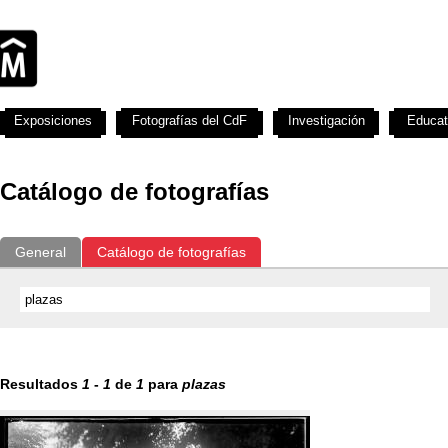
Exposiciones
Fotografías del CdF
Investigación
Educat
Catálogo de fotografías
General
Catálogo de fotografías
Resultados
1
-
1
de
1
para
plazas