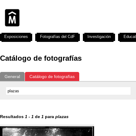
Exposiciones
Fotografías del CdF
Investigación
Educat
Catálogo de fotografías
General
Catálogo de fotografías
Resultados
1
-
1
de
1
para
plazas