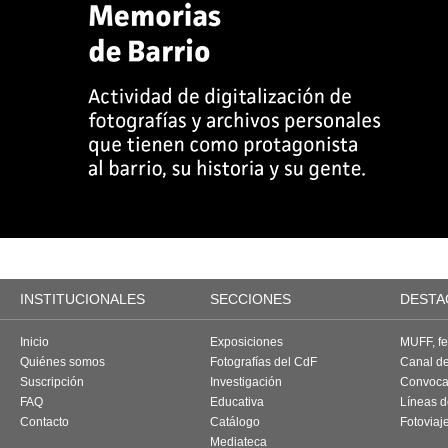
INSTITUCIONALES
SECCIONES
DESTA
Inicio
Exposiciones
MUFF, fes
Quiénes somos
Fotografías del CdF
Canal d
Suscripción
Investigación
Convoca
FAQ
Educativa
Líneas d
Contacto
Catálogo
Fotoviaj
Mediateca