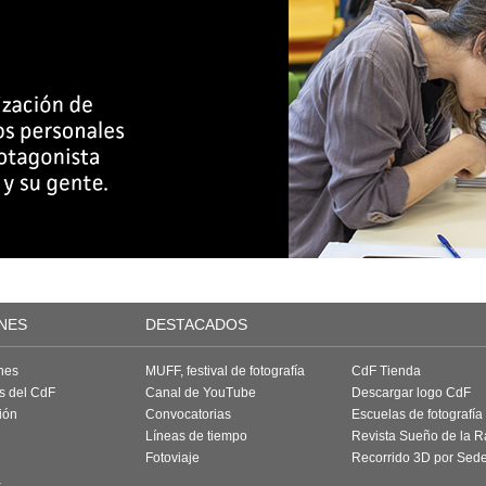
NES
DESTACADOS
nes
MUFF, festival de fotografía
CdF Tienda
as del CdF
Canal de YouTube
Descargar logo CdF
ión
Convocatorias
Escuelas de fotografía
Líneas de tiempo
Revista Sueño de la 
Fotoviaje
Recorrido 3D por Sed
a