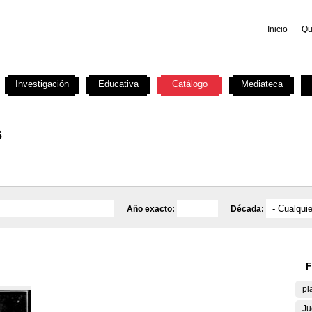
Inicio
Qu
Investigación
Educativa
Catálogo
Mediateca
s
Año exacto:
Década:
F
pl
Ju