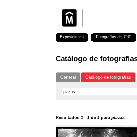
Exposiciones
Fotografías del CdF
Catálogo de fotografía
General
Catálogo de fotografías
Resultados
1
-
1
de
1
para
plazas