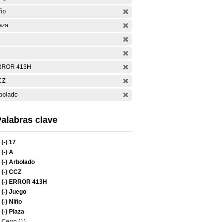
ño
aza
RROR 413H
CZ
bolado
alabras clave
(-)
17
(-)
A
(-)
Arbolado
(-)
CCZ
(-)
ERROR 413H
(-)
Juego
(-)
Niño
(-)
Plaza
Cerro (1)