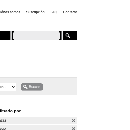
iénes somos
Suscripción
FAQ
Contacto
iltrado por
azas
ego