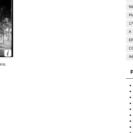
Ni
Pl
17
A
E
C
Ar
rro.
P