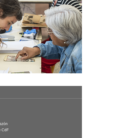
Razón
e CdF