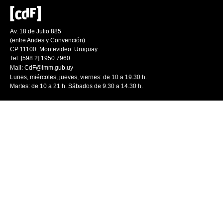
Av. 18 de Julio 885
(entre Andes y Convención)
CP 11100. Montevideo. Uruguay
Tel: [598 2] 1950 7960
Mail:
CdF@imm.gub.uy
Lunes, miércoles, jueves, viernes: de 10 a 19.30 h.
Martes: de 10 a 21 h. Sábados de 9.30 a 14.30 h.