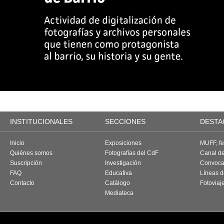
INSTITUCIONALES
SECCIONES
DESTA
Inicio
Exposiciones
MUFF, fes
Quiénes somos
Fotografías del CdF
Canal d
Suscripción
Investigación
Convoca
FAQ
Educativa
Líneas d
Contacto
Catálogo
Fotoviaj
Mediateca