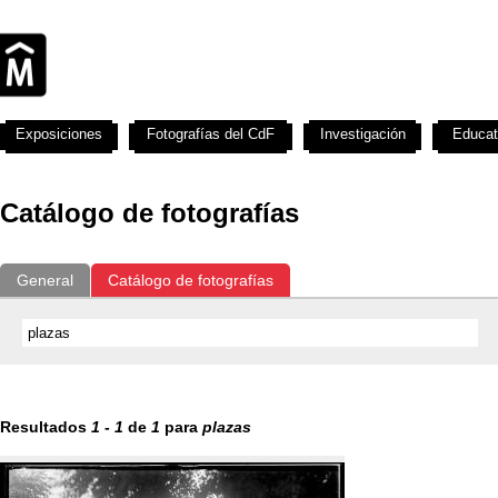
Exposiciones
Fotografías del CdF
Investigación
Educat
Catálogo de fotografías
General
Catálogo de fotografías
Resultados
1
-
1
de
1
para
plazas