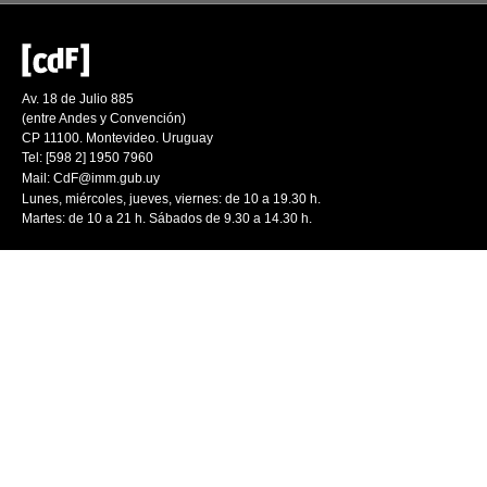
Av. 18 de Julio 885
(entre Andes y Convención)
CP 11100. Montevideo. Uruguay
Tel: [598 2] 1950 7960
Mail:
CdF@imm.gub.uy
Lunes, miércoles, jueves, viernes: de 10 a 19.30 h.
Martes: de 10 a 21 h. Sábados de 9.30 a 14.30 h.