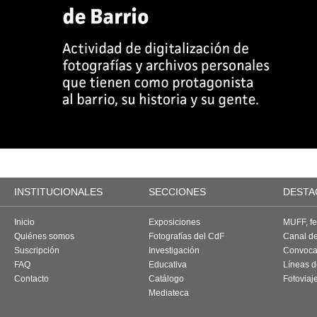
INSTITUCIONALES
SECCIONES
DESTA
Inicio
Exposiciones
MUFF, fes
Quiénes somos
Fotografías del CdF
Canal d
Suscripción
Investigación
Convoca
FAQ
Educativa
Líneas d
Contacto
Catálogo
Fotoviaj
Mediateca