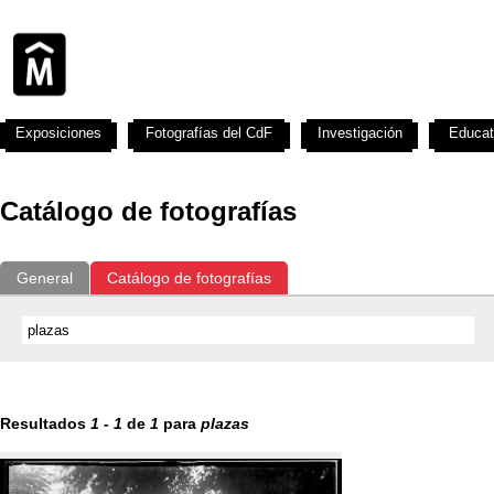
Exposiciones
Fotografías del CdF
Investigación
Educat
Catálogo de fotografías
General
Catálogo de fotografías
Resultados
1
-
1
de
1
para
plazas